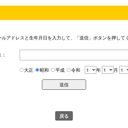
ールアドレスと生年月日を入力して、「送信」ボタンを押して
ス：
大正
昭和
平成
令和
年
月
戻る