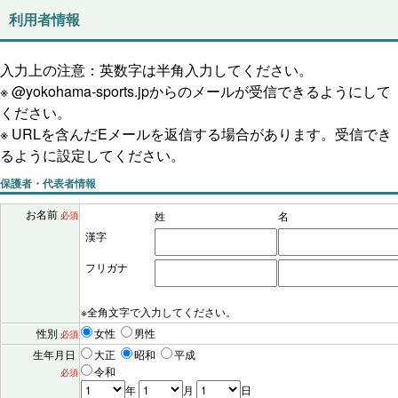
利用者情報
入力上の注意：英数字は半角入力してください。
※ @yokohama-sports.jpからのメールが受信できるようにして
ください。
※ URLを含んだEメールを返信する場合があります。受信でき
るように設定してください。
保護者・代表者情報
お名前
姓
名
必須
漢字
フリガナ
※全角文字で入力してください。
性別
女性
男性
必須
生年月日
大正
昭和
平成
令和
必須
年
月
日