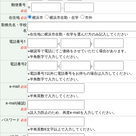
郵便番号
〒
-
必須
在住地
横浜市
横浜市在勤・在学
市外
必須
勤務先名・学校
名
※在住地に横浜市在勤・在学を選んだ方のみ記入してください
電話番号1
-(
)-
必須
※確認等で電話にてご連絡をさせていただく場合があります。
※半角数字で入力してください。
電話番号2
-(
)-
※電話番号1以外に電話番号をお持ちの場合は入力してください。
※半角数字で入力してください。
e-mail
必須
※半角英数で入力してください。
e-mail(確認)
必須
※誤入力防止のため、再度e-mailを入力してください。
パスワード
必須
※半角英数6文字以上で入力してください。