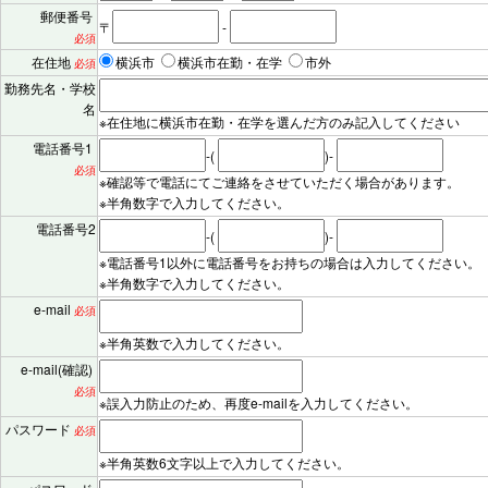
郵便番号
〒
-
必須
在住地
横浜市
横浜市在勤・在学
市外
必須
勤務先名・学校
名
※在住地に横浜市在勤・在学を選んだ方のみ記入してください
電話番号1
-(
)-
必須
※確認等で電話にてご連絡をさせていただく場合があります。
※半角数字で入力してください。
電話番号2
-(
)-
※電話番号1以外に電話番号をお持ちの場合は入力してください。
※半角数字で入力してください。
e-mail
必須
※半角英数で入力してください。
e-mail(確認)
必須
※誤入力防止のため、再度e-mailを入力してください。
パスワード
必須
※半角英数6文字以上で入力してください。