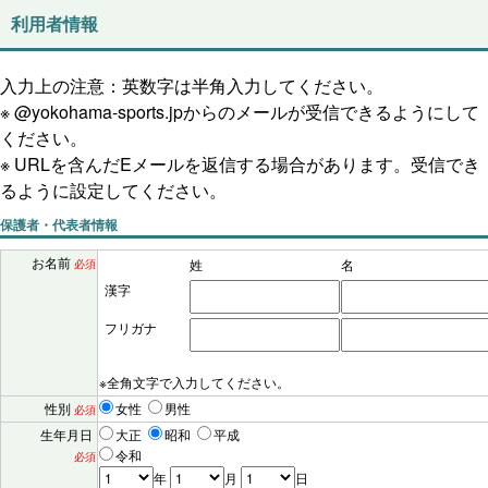
利用者情報
入力上の注意：英数字は半角入力してください。
※ @yokohama-sports.jpからのメールが受信できるようにして
ください。
※ URLを含んだEメールを返信する場合があります。受信でき
るように設定してください。
保護者・代表者情報
お名前
姓
名
必須
漢字
フリガナ
※全角文字で入力してください。
性別
女性
男性
必須
生年月日
大正
昭和
平成
令和
必須
年
月
日