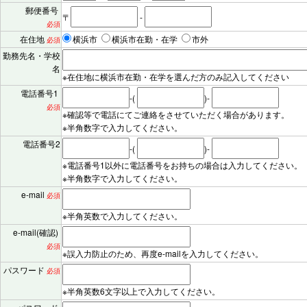
郵便番号
〒
-
必須
在住地
横浜市
横浜市在勤・在学
市外
必須
勤務先名・学校
名
※在住地に横浜市在勤・在学を選んだ方のみ記入してください
電話番号1
-(
)-
必須
※確認等で電話にてご連絡をさせていただく場合があります。
※半角数字で入力してください。
電話番号2
-(
)-
※電話番号1以外に電話番号をお持ちの場合は入力してください。
※半角数字で入力してください。
e-mail
必須
※半角英数で入力してください。
e-mail(確認)
必須
※誤入力防止のため、再度e-mailを入力してください。
パスワード
必須
※半角英数6文字以上で入力してください。