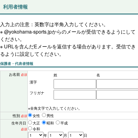
利用者情報
入力上の注意：英数字は半角入力してください。
※ @yokohama-sports.jpからのメールが受信できるようにして
ください。
※ URLを含んだEメールを返信する場合があります。受信でき
るように設定してください。
保護者・代表者情報
お名前
姓
名
必須
漢字
フリガナ
※全角文字で入力してください。
性別
女性
男性
必須
生年月日
大正
昭和
平成
令和
必須
年
月
日