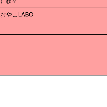
）教室
おやこLABO